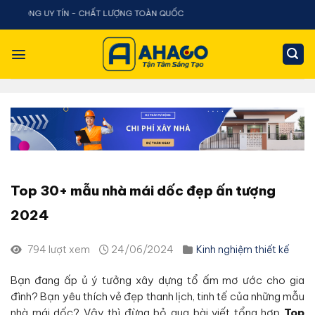
Chuyển
N - CHẤT LƯỢNG TOÀN QUỐC
đến
nội
dung
Top 30+ mẫu nhà mái dốc đẹp ấn tượng
2024
794 lượt xem
24/06/2024
Kinh nghiệm thiết kế
Bạn đang ấp ủ ý tưởng xây dựng tổ ấm mơ ước cho gia
đình? Bạn yêu thích vẻ đẹp thanh lịch, tinh tế của những mẫu
nhà mái dốc? Vậy thì đừng bỏ qua bài viết tổng hợp
Top