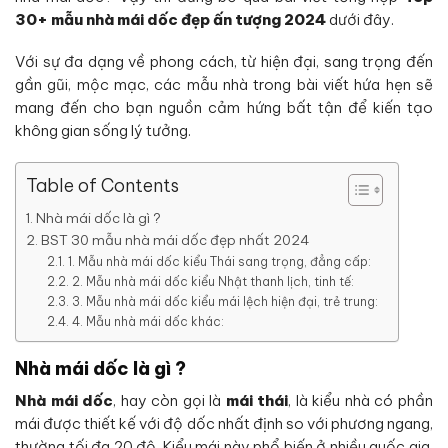
30+ mẫu nhà mái dốc đẹp ấn tượng 2024
dưới đây.
Với sự đa dạng về phong cách, từ hiện đại, sang trọng đến
gần gũi, mộc mạc, các mẫu nhà trong bài viết hứa hẹn sẽ
mang đến cho bạn nguồn cảm hứng bất tận để kiến tạo
không gian sống lý tưởng.
Table of Contents
Nhà mái dốc là gì ?
BST 30 mẫu nhà mái dốc đẹp nhất 2024
1. Mẫu nhà mái dốc kiểu Thái sang trọng, đẳng cấp:
2. Mẫu nhà mái dốc kiểu Nhật thanh lịch, tinh tế:
3. Mẫu nhà mái dốc kiểu mái lệch hiện đại, trẻ trung:
4. Mẫu nhà mái dốc khác:
Nhà mái dốc là gì ?
Nhà mái dốc
, hay còn gọi là
mái thái
, là kiểu nhà có phần
mái được thiết kế với độ dốc nhất định so với phương ngang,
thường tối đa 20 độ. Kiểu mái này phổ biến ở nhiều quốc gia,