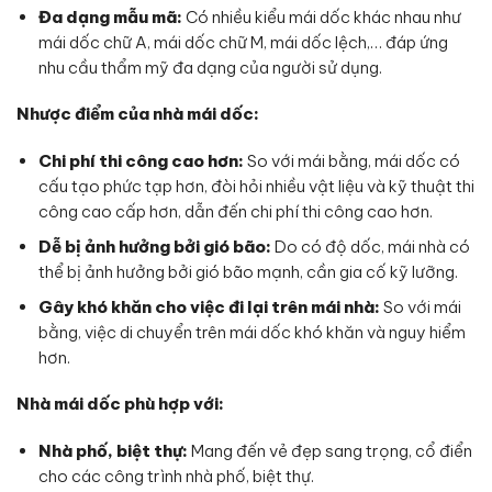
Đa dạng mẫu mã:
Có nhiều kiểu mái dốc khác nhau như
mái dốc chữ A, mái dốc chữ M, mái dốc lệch,… đáp ứng
nhu cầu thẩm mỹ đa dạng của người sử dụng.
Nhược điểm của nhà mái dốc:
Chi phí thi công cao hơn:
So với mái bằng, mái dốc có
cấu tạo phức tạp hơn, đòi hỏi nhiều vật liệu và kỹ thuật thi
công cao cấp hơn, dẫn đến chi phí thi công cao hơn.
Dễ bị ảnh hưởng bởi gió bão:
Do có độ dốc, mái nhà có
thể bị ảnh hưởng bởi gió bão mạnh, cần gia cố kỹ lưỡng.
Gây khó khăn cho việc đi lại trên mái nhà:
So với mái
bằng, việc di chuyển trên mái dốc khó khăn và nguy hiểm
hơn.
Nhà mái dốc phù hợp với:
Nhà phố, biệt thự:
Mang đến vẻ đẹp sang trọng, cổ điển
cho các công trình nhà phố, biệt thự.