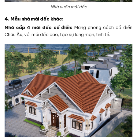
Nhà vườn mái dốc
4. Mẫu nhà mái dốc khác:
Nhà cấp 4 mái dốc
cổ điển:
Mang phong cách cổ điển
Châu Âu, với mái dốc cao, tạo sự lãng mạn, tinh tế.