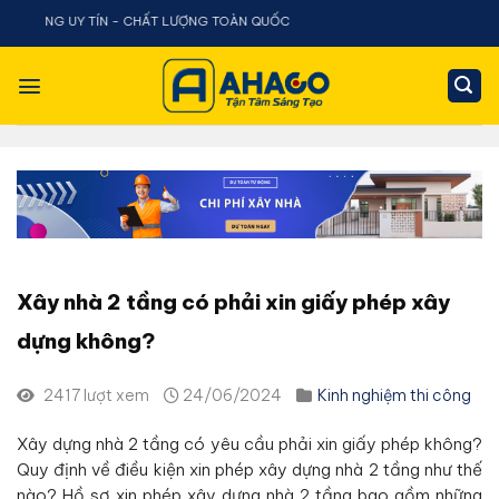
Chuyển
Y TÍN - CHẤT LƯỢNG TOÀN QUỐC
đến
nội
dung
Xây nhà 2 tầng có phải xin giấy phép xây
dựng không?
2417 lượt xem
24/06/2024
Kinh nghiệm thi công
Xây dựng nhà 2 tầng có yêu cầu phải xin giấy phép không?
Quy định về điều kiện xin phép xây dựng nhà 2 tầng như thế
nào? Hồ sơ xin phép xây dựng nhà 2 tầng bao gồm những