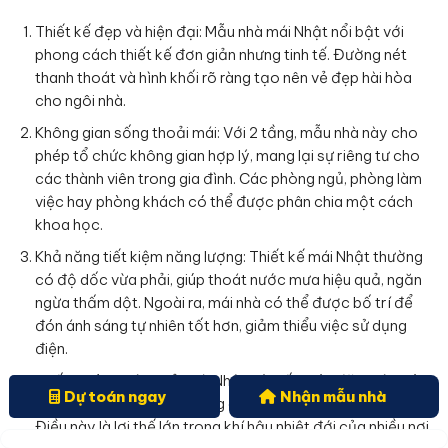
Thiết kế đẹp và hiện đại: Mẫu nhà mái Nhật nổi bật với
phong cách thiết kế đơn giản nhưng tinh tế. Đường nét
thanh thoát và hình khối rõ ràng tạo nên vẻ đẹp hài hòa
cho ngôi nhà.
Không gian sống thoải mái: Với 2 tầng, mẫu nhà này cho
phép tổ chức không gian hợp lý, mang lại sự riêng tư cho
các thành viên trong gia đình. Các phòng ngủ, phòng làm
việc hay phòng khách có thể được phân chia một cách
khoa học.
Khả năng tiết kiệm năng lượng: Thiết kế mái Nhật thường
có độ dốc vừa phải, giúp thoát nước mưa hiệu quả, ngăn
ngừa thấm dột. Ngoài ra, mái nhà có thể được bố trí để
đón ánh sáng tự nhiên tốt hơn, giảm thiểu việc sử dụng
điện.
Chống nóng hiệu quả: Mái Nhật với cấu trúc đặc biệt giúp
Dự toán ngay
Nhận mẫu nhà
giữ nhiệt tốt hơn, tạo không gian mát mẻ vào mùa hè.
Điều này là lợi thế lớn trong khí hậu nhiệt đới của nhiều nơi