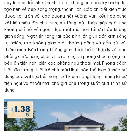
này là mái dốc nhẹ, thanh thoát, không quá cầu kỳ nhưng lại
tạo nên vẻ đẹp sang trọng, thanh lịch. Các chi tiết kiến trúc
được tối giản với các đường nét vuông vắn, kết hợp cùng
vật liệu hiện đại như kính, bê tông, sắt thép giúp ngôi nhà
không chỉ có vẻ ngoài đẹp mắt mà còn tối ưu hóa không
gian sống. Mặt tiền rộng rãi, cửa kính lớn giúp đón ánh sáng
tự nhiên, tạo không gian mở, thoáng đãng và gần gũi với
thiên nhiên. Bên trong, không gian được bố trí hợp lý với các
phòng chức năng phân chia rõ ràng, từ phòng khách rộng rãi,
bếp ăn tiện nghi đến các phòng ngủ thoải mái. Phong cách
hiện đại trong thiết kế nhà mái Nhật còn thể hiện ở việc sử
dụng các vật liệu bền vững, tiết kiệm năng lượng, mang lại sự
tiện nghi và thoải mái cho gia chủ trong suốt quá trình sử
dụng.