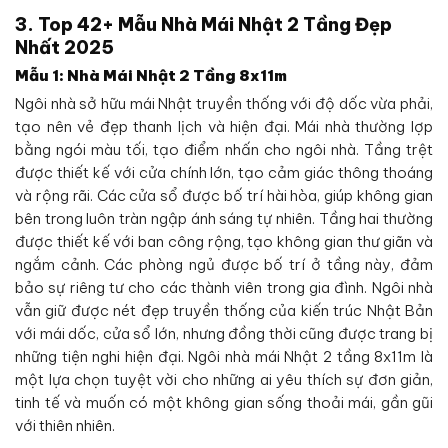
3. Top 42+ Mẫu Nhà Mái Nhật 2 Tầng Đẹp
Nhất 2025
Mẫu 1: Nhà Mái Nhật 2 Tầng 8x11m
Ngôi nhà sở hữu mái Nhật truyền thống với độ dốc vừa phải,
tạo nên vẻ đẹp thanh lịch và hiện đại. Mái nhà thường lợp
bằng ngói màu tối, tạo điểm nhấn cho ngôi nhà. Tầng trệt
được thiết kế với cửa chính lớn, tạo cảm giác thông thoáng
và rộng rãi. Các cửa sổ được bố trí hài hòa, giúp không gian
bên trong luôn tràn ngập ánh sáng tự nhiên. Tầng hai thường
được thiết kế với ban công rộng, tạo không gian thư giãn và
ngắm cảnh. Các phòng ngủ được bố trí ở tầng này, đảm
bảo sự riêng tư cho các thành viên trong gia đình. Ngôi nhà
vẫn giữ được nét đẹp truyền thống của kiến trúc Nhật Bản
với mái dốc, cửa sổ lớn, nhưng đồng thời cũng được trang bị
những tiện nghi hiện đại. Ngôi nhà mái Nhật 2 tầng 8x11m là
một lựa chọn tuyệt vời cho những ai yêu thích sự đơn giản,
tinh tế và muốn có một không gian sống thoải mái, gần gũi
với thiên nhiên.