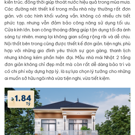
kiến trúc, đồng thời giúp thoát nước hiệu quả trong mùa mưa.
Các đường nét thiết kế trong mẫu nhà này thường rất đơn
giản, với các hình khối vuông vắn, không có nhiều chi tiết
phức tạp, nhưng vẫn đảm bảo công năng sử dụng tối ưu.
Cửa kính lớn, ban công thoáng đãng giúp tận dụng tối đa ánh
sáng tự nhiên, mang lại không gian sống rộng rãi và dễ chịu.
Nội thất bên trong cũng được thiết kế đơn giản, tiện nghi, phù
hợp với những gia đình yêu thích sự gọn gàng, thanh lịch
nhưng không kém phần hiện đại. Mẫu nhà mái Nhật 2 tầng
đơn giản không chỉ đẹp mắt mà còn rất dễ dàng bảo trì và
có chi phí xây dựng hợp lý, là sự lựa chọn lý tưởng cho những
ai muốn sở hữu ngôi nhà vừa tiện nghi, vừa tiết kiệm.