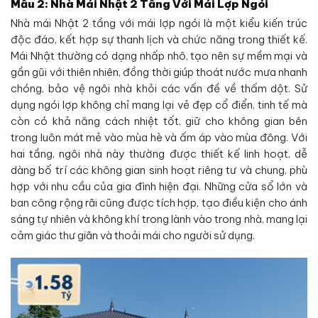
Mẫu 2: Nhà Mái Nhật 2 Tầng Với Mái Lợp Ngói
Nhà mái Nhật 2 tầng với mái lợp ngói là một kiểu kiến trúc
độc đáo, kết hợp sự thanh lịch và chức năng trong thiết kế.
Mái Nhật thường có dạng nhấp nhô, tạo nên sự mềm mại và
gần gũi với thiên nhiên, đồng thời giúp thoát nước mưa nhanh
chóng, bảo vệ ngôi nhà khỏi các vấn đề về thấm dột. Sử
dụng ngói lợp không chỉ mang lại vẻ đẹp cổ điển, tinh tế mà
còn có khả năng cách nhiệt tốt, giữ cho không gian bên
trong luôn mát mẻ vào mùa hè và ấm áp vào mùa đông. Với
hai tầng, ngôi nhà này thường được thiết kế linh hoạt, dễ
dàng bố trí các không gian sinh hoạt riêng tư và chung, phù
hợp với nhu cầu của gia đình hiện đại. Những cửa sổ lớn và
ban công rộng rãi cũng được tích hợp, tạo điều kiện cho ánh
sáng tự nhiên và không khí trong lành vào trong nhà, mang lại
cảm giác thư giãn và thoải mái cho người sử dụng.