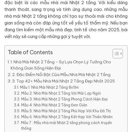
đặc biệt là các mẫu nhà mái Nhật 2 tầng. Với kiểu dáng
thanh thoát, sang trọng và tính ứng dụng cao, những mẫu
nhà mái Nhật 2 tầng không chỉ tạo sự thoải mái cho không
gian sống mà còn đáp ứng tốt về yếu tố thẩm mỹ. Nếu bạn
đang tìm kiếm một mẫu nhà đẹp, tinh tế cho năm 2025, bài
viết này sẽ cung cấp những gợi ý tuyệt vời.
Table of Contents
1. Nhà Mái Nhật 2 Tầng – Sự Lựa Chọn Lý Tưởng Cho
Không Gian Sống Hiện Đại
2. Đặc Điểm Nổi Bật Của Mẫu Nhà Mái Nhật 2 Tầng
3. Top 42+ Mẫu Nhà Mái Nhật 2 Tầng Đẹp Nhất 2025
Mẫu 1: Nhà Mái Nhật 2 Tầng 8x11m
Mẫu 2: Nhà Mái Nhật 2 Tầng Với Mái Lợp Ngói
Mẫu 3: Nhà Mái Nhật 2 Tầng Phong Cách Hiện Đại
Mẫu 4: Nhà Mái Nhật 2 Tầng Đơn Giản
Mẫu 5: Nhà Mái Nhật 2 Tầng Phù Hợp Với Khu Đô Thị
Mẫu 6: Nhà Mái Nhật 2 Tầng Kết Hợp Với Thiên Nhiên
Mẫu 7 : Mẫu nhà mái Nhật 2 tầng phong cách truyền
thống