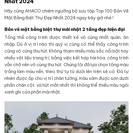
Nhất 2024
Hãy cùng AHACO chiêm ngưỡng bộ sưu tập Top 100 Bản Vẽ
Mặt Bằng Biệt Thự Đẹp Nhất 2024 ngay bây giờ nhé !
Bản vẽ mặt bằng biệt thự mái nhật 2 tầng đẹp hiện đại
Tổng thể công trình được thiết kế vô cùng nhất quán, ăn
nhập. Dù ở vị trí nào thì quý vị cũng có thể thấy công trình
cũng vô cùng thu hút. Không tham nhiều màu sắc nổi bật hay
nhiều vật liệu trang trí, bằng việc kết hợp hài hòa, công trình
vẫn chở nên vô cùng thu hút. Chúng tôi đã lựa chọn tông màu
trắng làm màu nền, theo thứ tự từ dưới lên trên sẽ có: Đá tự
nhiên được ốp cho vị trí chân tường, màu xám được sơn dưới
phần chân cột, và hút mắt nhất thì không thể thiếu màu ngói
xanh ghi của phần mái nhật.