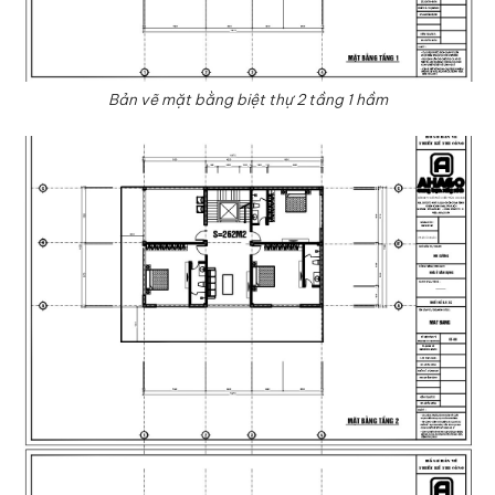
Bản vẽ mặt bằng biệt thự 2 tầng 1 hầm