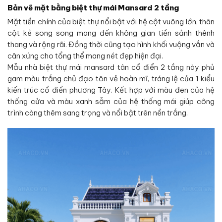
Bản vẽ mặt bằng biệt thự mái Mansard 2 tầng
Mặt tiền chính của biệt thự nổi bật với hệ cột vuông lớn, thân
cột kẻ song song mang đến không gian tiền sảnh thênh
thang và rộng rãi. Đồng thời cũng tạo hình khối vuộng vắn và
cân xứng cho tổng thể mang nét đẹp hiện đại.
Mẫu nhà biệt thự mái mansard tân cổ điển 2 tầng này phủ
gam màu trắng chủ đạo tôn vẻ hoàn mĩ, tráng lệ của 1 kiểu
kiến trúc cổ điển phương Tây. Kết hợp với màu đen của hệ
thống cửa và màu xanh sẫm của hệ thống mái giúp công
trình càng thêm sang trọng và nổi bật trên nền trắng.