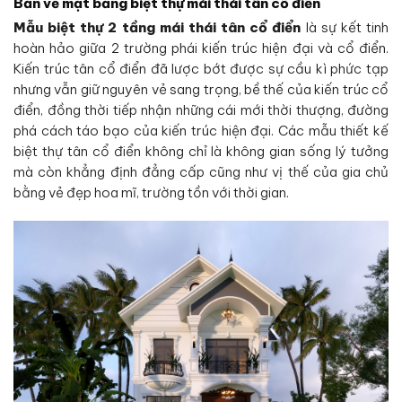
Bản vẽ mặt bằng biệt thự mái thái tân cổ điển
Mẫu biệt thự 2 tầng mái thái tân cổ điển
là sự kết tinh
hoàn hảo giữa 2 trường phái kiến trúc hiện đại và cổ điển.
Kiến trúc tân cổ điển đã lược bớt được sự cầu kì phức tạp
nhưng vẫn giữ nguyên vẻ sang trọng, bề thế của kiến trúc cổ
điển, đồng thời tiếp nhận những cái mới thời thượng, đường
phá cách táo bạo của kiến trúc hiện đại. Các mẫu thiết kế
biệt thự tân cổ điển không chỉ là không gian sống lý tưởng
mà còn khẳng định đẳng cấp cũng như vị thế của gia chủ
bằng vẻ đẹp hoa mĩ, trường tồn với thời gian.