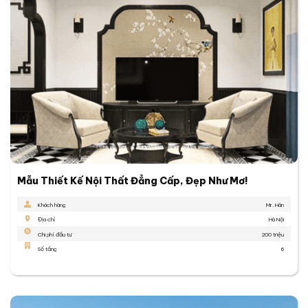
Mẫu Thiết Kế Nội Thất Đẳng Cấp, Đẹp Như Mơ!
Khách hàng
Mr. Hân
Địa chỉ
Hà Nội
Chi phí đầu tư
200 triệu
Số tầng
6