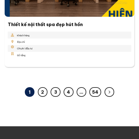
Thiết kế nội thất spa đẹp hút hồn
Khách hàng
Địa chỉ
Chi phí đầu tư
Số tầng
1
2
3
4
…
54