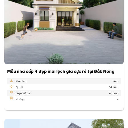
Mẫu nhà cấp 4 đẹp mái lệch giá cực rẻ tại Đắk Nông
Khách hàng
Hùng
Địa chỉ
Đak Nông
Chi phí đầu tư
617 Triệu
Số tầng
1