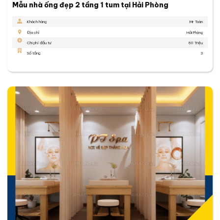
Mẫu nhà ống đẹp 2 tầng 1 tum tại Hải Phòng
Khách hàng
Mr Toàn
Địa chỉ
Hải Phòng
Chi phí đầu tư
811 Triệu
Số tầng
3