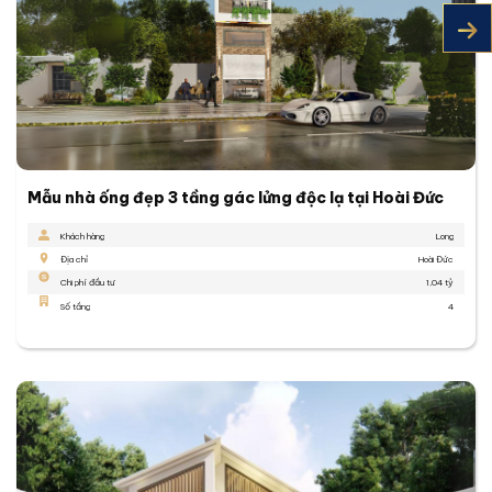
Mẫu nhà ống đẹp 3 tầng gác lửng độc lạ tại Hoài Đức
Khách hàng
Long
Địa chỉ
Hoài Đức
Chi phí đầu tư
1,04 tỷ
Số tầng
4