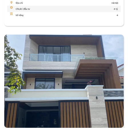
Địa chỉ
Hà Nội
Chi phí đầu tư
4 tỷ
Số tầng
4