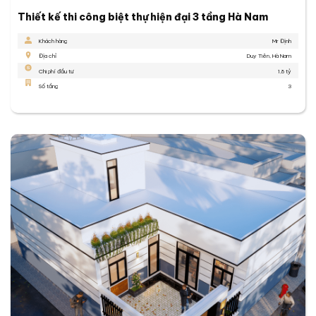
Thiết kế thi công biệt thự hiện đại 3 tầng Hà Nam
Khách hàng
Mr Định
Địa chỉ
Duy Tiên, Hà Nam
Chi phí đầu tư
1,8 tỷ
Số tầng
3