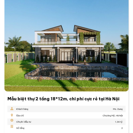
Mẫu biệt thự 2 tầng 18*12m, chi phí cực rẻ tại Hà Nội
Khách hàng
Ms. Dung
Địa chỉ
Chương Mỹ, Hà Nội
Chi phí đầu tư
1,34 tỷ
Số tầng
2