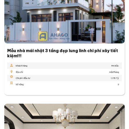
Mẫu nhà mái nhật 3 tầng đẹp lung linh chi phí xây tiết
kiệm!!!
Khách hàng
Mr Bắc
Địa chỉ
Hải Phòng
Chi phí đầu tư
1,176 Tỷ
Số tầng
3