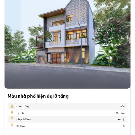
Mẫu nhà phố hiện đại 3 tầng
Khách hàng
Tuấn
Địa chỉ
Gia Lâm
Chi phí đầu tư
1,066 Tỷ
Số tầng
3