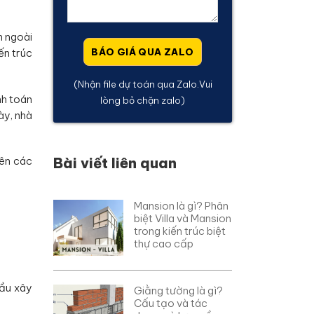
n ngoài
ến trúc
(Nhận file dự toán qua Zalo.Vui
nh toán
lòng bỏ chặn zalo)
ày, nhà
Bài viết liên quan
rên các
Mansion là gì? Phân
biệt Villa và Mansion
trong kiến trúc biệt
thự cao cấp
cầu xây
Giằng tường là gì?
Cấu tạo và tác