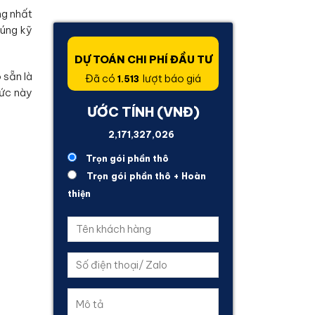
ng nhất
đúng kỹ
DỰ TOÁN CHI PHÍ ĐẦU TƯ
 sẵn là
Đã có
lượt báo giá
1.513
hức này
ƯỚC TÍNH (VNĐ)
739,260,660
Trọn gói phần thô
Trọn gói phần thô + Hoàn
thiện