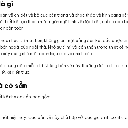
à gì
bản vẽ chi tiết về bố cục bên trong và phác thảo về hình dáng bê
ẽ thiết kế tạo thành một ngôn ngữ hình vẽ đặc biệt, chỉ có các ki
c hoàn toàn.
hác nhau, từ mặt tiền, không gian mặt bằng đến kết cấu được tí
à bên ngoài của ngôi nhà. Nhờ sự tỉ mỉ và cẩn thận trong thiết kế n
ác xây dựng nhà một cách hiệu quả và chính xác.
oặc cung cấp miễn phí. Những bản vẽ này thường được chia sẻ t
ết kế kiến trúc.
à có sẵn
iết kế nhà có sẵn, bao gồm:
n nhất hiện nay. Các bản vẽ này phù hợp với các gia đình có nhu 