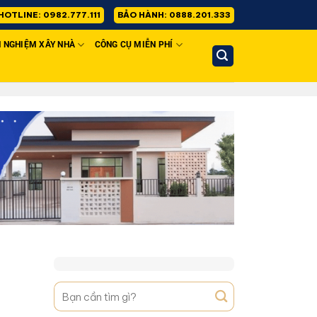
HOTLINE: 0982.777.111
BẢO HÀNH: 0888.201.333
H NGHIỆM XÂY NHÀ
CÔNG CỤ MIỄN PHÍ