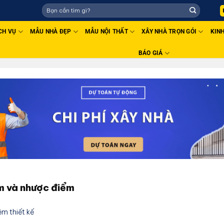
CH VỤ
MẪU NHÀ ĐẸP
MẪU NỘI THẤT
XÂY NHÀ TRỌN GÓI
KIN
BÁO GIÁ
ểm và nhược điểm
ệm thiết kế