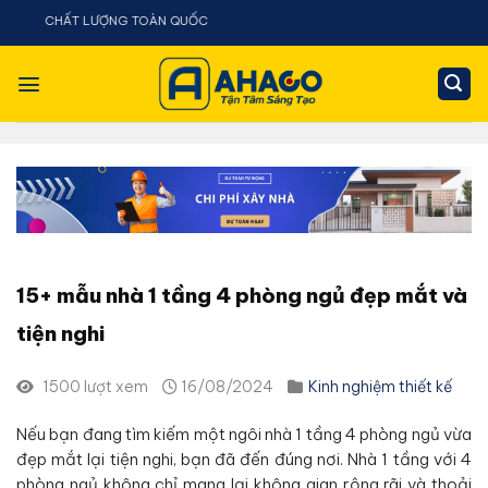
Chuyển
AHACO - 
đến
nội
dung
15+ mẫu nhà 1 tầng 4 phòng ngủ đẹp mắt và
tiện nghi
1500 lượt xem
16/08/2024
Kinh nghiệm thiết kế
Nếu bạn đang tìm kiếm một ngôi nhà 1 tầng 4 phòng ngủ vừa
đẹp mắt lại tiện nghi, bạn đã đến đúng nơi. Nhà 1 tầng với 4
phòng ngủ không chỉ mang lại không gian rộng rãi và thoải