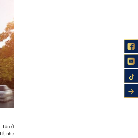
; tân ở
tế, nhẹ