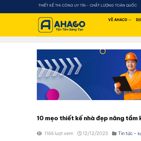
Chuyển
THIẾT KẾ THI CÔNG UY TÍN - CHẤT LƯỢNG TOÀN QUỐC
đến
nội
VỀ AHACO
DỊ
dung
10 mẹo thiết kế nhà đẹp nâng tầm
1166 lượt xem
12/12/2023
Tin tức - s