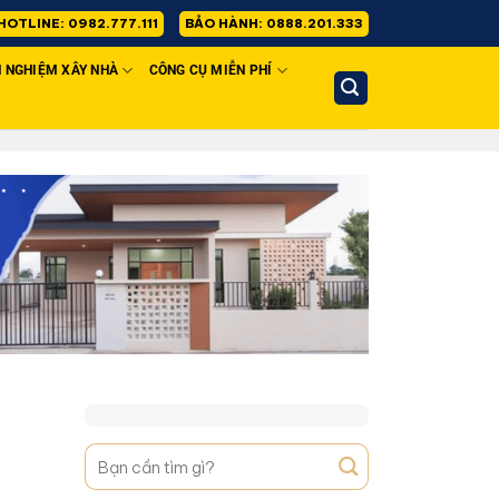
HOTLINE: 0982.777.111
BẢO HÀNH: 0888.201.333
H NGHIỆM XÂY NHÀ
CÔNG CỤ MIỄN PHÍ