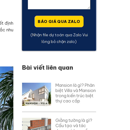
ết định
hắc nhu
(Nhận file dự toán qua Zalo.Vui
lòng bỏ chặn zalo)
Bài viết liên quan
Mansion là gì? Phân
biệt Villa và Mansion
trong kiến trúc biệt
thự cao cấp
Giằng tường là gì?
Cấu tạo và tác