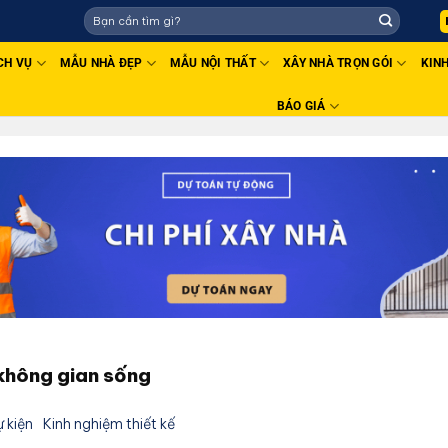
CH VỤ
MẪU NHÀ ĐẸP
MẪU NỘI THẤT
XÂY NHÀ TRỌN GÓI
KIN
BÁO GIÁ
 không gian sống
ự kiện
Kinh nghiệm thiết kế