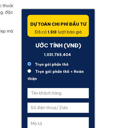
c thoải
ng, đặc
DỰ TOÁN CHI PHÍ ĐẦU TƯ
 đẹp mà
Đã có
lượt báo giá
1.513
ƯỚC TÍNH (VNĐ)
3,434,845,145
Trọn gói phần thô
Trọn gói phần thô + Hoàn
thiện