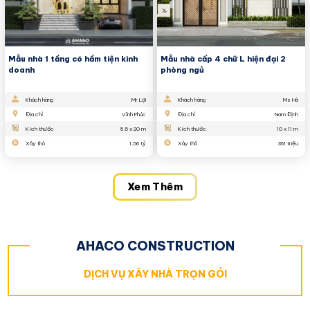
Mẫu nhà 1 tầng có hầm tiện kinh
Mẫu nhà cấp 4 chữ L hiện đại 2
doanh
phòng ngủ
Khách hàng
Mr Lợi
Khách hàng
Ms Hà
Địa chỉ
Vĩnh Phúc
Địa chỉ
Nam Định
Kích thước
8.5 x 20 m
Kích thước
10 x 11 m
Xây thô
1,56 tỷ
Xây thô
381 triệu
Xem Thêm
AHACO CONSTRUCTION
DỊCH VỤ XÂY NHÀ TRỌN GÓI