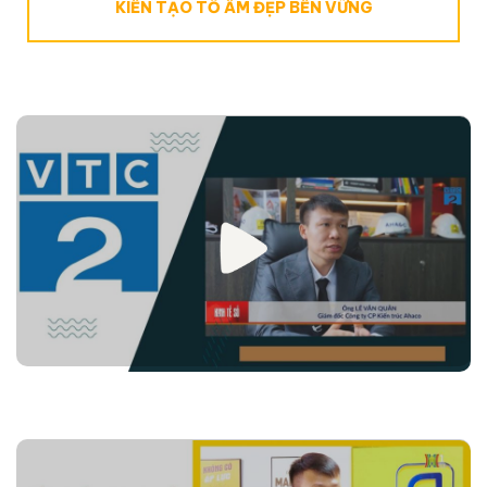
KIẾN TẠO TỔ ẤM ĐẸP BỀN VỮNG