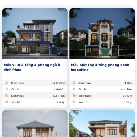
Mẫu villa 3 tầng 4 phòng ngủ ở
Mẫu biệt thự 3 tầng phong cách
Vĩnh Phúc
indochine
Khách hàng
Mr Chương
Khách hàng
Mr Hiệp
Địa chỉ
Vĩnh Phúc
Địa chỉ
Nam Định
Kích thước
12.5 x 16 m
Kích thước
9 x 12 m
Xây thô
1.96 tỷ
Xây thô
1.65 tỷ