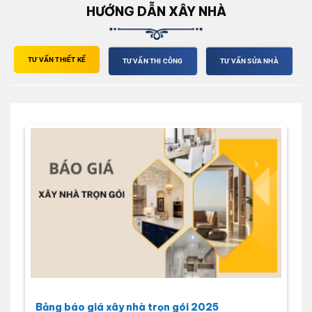
HƯỚNG DẪN XÂY NHÀ
TƯ VẤN THIẾT KẾ
TƯ VẤN THI CÔNG
TƯ VẤN SỬA NHÀ
Bảng báo giá xây nhà trọn gói 2025