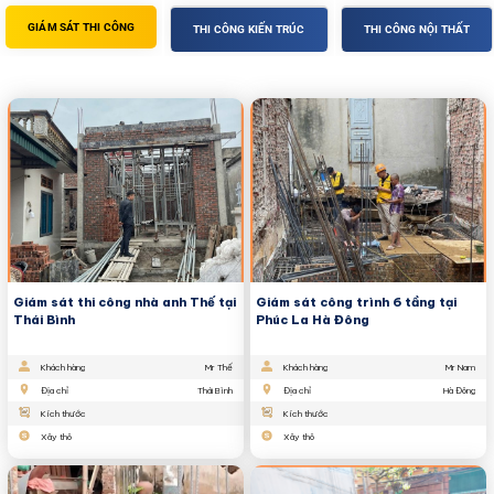
GIÁM SÁT THI CÔNG
THI CÔNG KIẾN TRÚC
THI CÔNG NỘI THẤT
Giám sát thi công nhà anh Thế tại
Giám sát công trình 6 tầng tại
Thái Bình
Phúc La Hà Đông
Khách hàng
Mr Thế
Khách hàng
Mr Nam
Địa chỉ
Thái Bình
Địa chỉ
Hà Đông
Kích thước
Kích thước
Xây thô
Xây thô