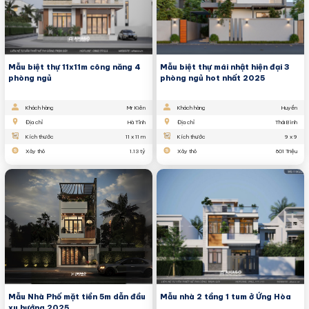
Mẫu biệt thự 11x11m công năng 4
Mẫu biệt thự mái nhật hiện đại 3
phòng ngủ
phòng ngủ hot nhất 2025
Khách hàng
Mr Kiên
Khách hàng
Huyền
Địa chỉ
Hà Tĩnh
Địa chỉ
Thái Bình
Kích thước
11 x 11 m
Kích thước
9 x 9
Xây thô
1.13 tỷ
Xây thô
801 Triệu
Mẫu Nhà Phố mặt tiền 5m dẫn đầu
Mẫu nhà 2 tầng 1 tum ở Ứng Hòa
xu hướng 2025