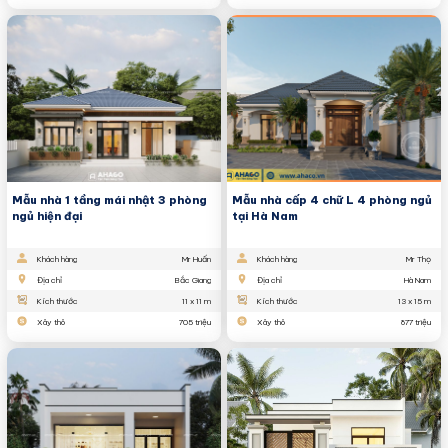
Mẫu nhà 1 tầng mái nhật 3 phòng
Mẫu nhà cấp 4 chữ L 4 phòng ngủ
ngủ hiện đại
tại Hà Nam
Khách hàng
Mr Huấn
Khách hàng
Mr Thọ
Địa chỉ
Bắc Giang
Địa chỉ
Hà Nam
Kích thước
11 x 11 m
Kích thước
13 x 15 m
Xây thô
705 triệu
Xây thô
877 triệu