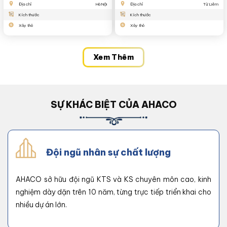
Địa chỉ
Hà Nội
Địa chỉ
Từ Liêm
Kích thước
Kích thước
Xây thô
Xây thô
Xem Thêm
SỰ KHÁC BIỆT CỦA AHACO
Đội ngũ nhân sự chất lượng
AHACO sở hữu đội ngũ KTS và KS chuyên môn cao, kinh
nghiệm dày dặn trên 10 năm, từng trực tiếp triển khai cho
nhiều dự án lớn.