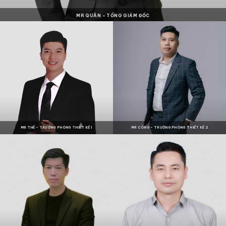
MR QUÂN – TỔNG GIÁM ĐỐC
MR THÂN – GIÁM ĐỐC CN HÀ TĨNH
MR HẢI – KỸ SƯ