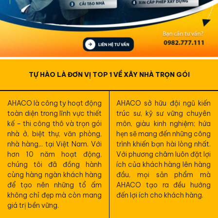
TỰ HÀO LÀ ĐƠN VỊ TOP 1 VỀ XÂY NHÀ TRỌN GÓI
AHACO là công ty hoạt động
AHACO sở hữu đội ngũ kiến
toàn diện trong lĩnh vực thiết
trúc sư, kỹ sư vững chuyên
kế – thi công thô và trọn gói
môn, giàu kinh nghiệm; hứa
nhà ở, biệt thự, văn phòng,
hẹn sẽ mang đến những công
nhà hàng,.. tại Việt Nam. Với
trình khiến bạn hài lòng nhất.
hơn 10 năm hoạt động,
Với phương châm luôn đặt lợi
chúng tôi đã đồng hành
ích của khách hàng lên hàng
cùng hàng ngàn khách hàng
đầu, mọi sản phẩm mà
để tạo nên những tổ ấm
AHACO tạo ra đều hướng
không chỉ đẹp mà còn mang
đến lợi ích cho khách hàng.
giá trị bền vững.