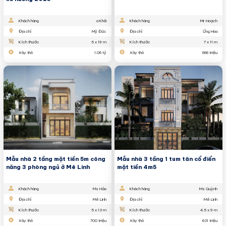
Khách hàng
a Khôi
Khách hàng
Mr Hoạch
Địa chỉ
Mỹ Đức
Địa chỉ
Ứng Hòa
Kích thước
5 x 19 m
Kích thước
7 x 11 m
Xây thô
1.08 tỷ
Xây thô
886 triệu
Mẫu nhà 2 tầng mặt tiền 5m công
Mẫu nhà 3 tầng 1 tum tân cổ điển
năng 3 phòng ngủ ở Mê Linh
mặt tiền 4m5
Khách hàng
Ms Hảo
Khách hàng
Ms Quỳnh
Địa chỉ
Mê Linh
Địa chỉ
Mê Linh
Kích thước
5 x 13 m
Kích thước
4.5 x 9 m
Xây thô
700 triệu
Xây thô
631 triệu