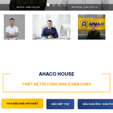
MS THU – GIÁM ĐỐC TÀI CHÍNH
MR HẢI – KỸ SƯ
AHACO HOUSE
THIẾT KẾ THI CÔNG NHÀ Ở DÂN DỤNG
+100 MẪU NHÀ HOT NHẤT
MẪU BIỆT THỰ
MẪU NHÀ ỐNG - NHÀ PH