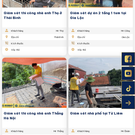
Giám sát thi công nhà anh Thọ ở
Giám sát dự án 2 tầng 1 tum tại
Thái Bình
Gia Lộc
Khách hàng
Mr Thọ
Khách hàng
Mr Công
Địa chỉ
Thái Bình
Địa chỉ
Gia Lộc
Kích thước
Kích thước
Xây thô
Xây thô
Giám sát thi công nhà anh Thắng
Giám sát nhà phố tại Từ Liêm
Hà Nội
Khách hàng
Mr Thắng
Khách hàng
Mr Đoàn