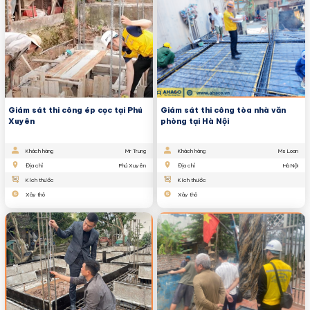
Giám sát thi công ép cọc tại Phú
Giám sát thi công tòa nhà văn
Xuyên
phòng tại Hà Nội
Khách hàng
Mr Trung
Khách hàng
Ms Loan
Địa chỉ
Phú Xuyên
Địa chỉ
Hà Nội
Kích thước
Kích thước
Xây thô
Xây thô